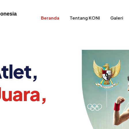
donesia
Beranda
Tentang KONI
Galeri
let,
Juara,