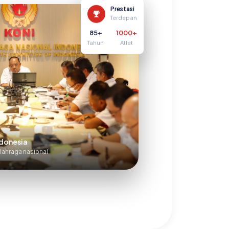
Prestasi
Terdepan
85+
1000+
Tahun
Atlet
donesia
ahraga nasional