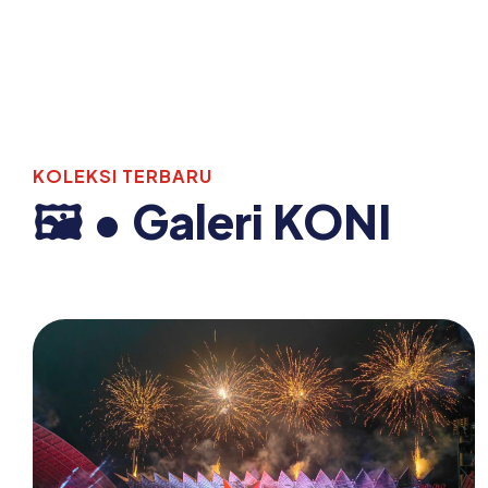
KOLEKSI TERBARU
🖼️ • Galeri KONI