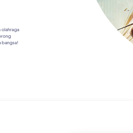
 olahraga
dorong
a bangsa!