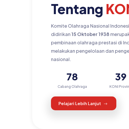
Tentang
KO
Komite Olahraga Nasional Indonesi
didirikan
15 Oktober 1938
merupaka
pembinaan olahraga prestasi di I
melakukan pengelolaan dan peng
nasional.
78
39
Cabang Olahraga
KONI Provin
Pelajari Lebih Lanjut