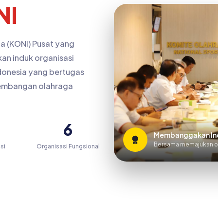
NI
a (KONI) Pusat yang
n induk organisasi
ndonesia yang bertugas
embangan olahraga
6
Membanggakan In
Bersama memajukan ol
si
Organisasi Fungsional